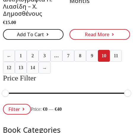
Montis
Λιασίδη – Χ.
Δημοσθένους
€
15.00
Add To Cart
Read More
←
1
2
3
…
7
8
9
10
11
12
13
14
→
Price Filter
Min
Max
Filter
Price:
€0
—
€40
Price
Price
Book Categories