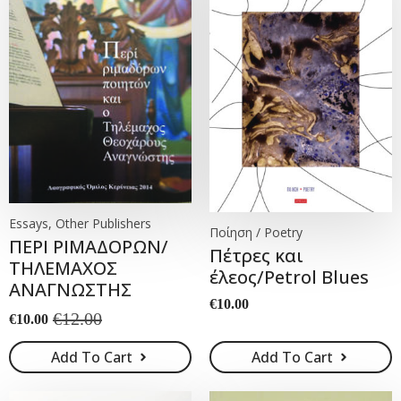
Essays, Other Publishers
Ποίηση / Poetry
ΠΕΡΙ ΡΙΜΑΔΟΡΩΝ/
Πέτρες και
ΤΗΛΕΜΑΧΟΣ
έλεος/Petrol Blues
ΑΝΑΓΝΩΣΤΗΣ
€
10.00
€
12.00
€
10.00
Original
Current
price
price
Add To Cart
Add To Cart
was:
is:
€12.00.
€10.00.