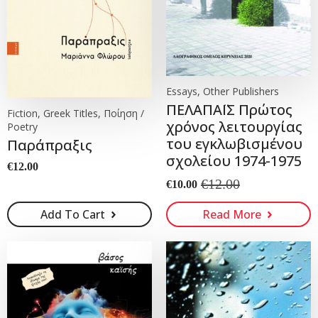
Essays, Other Publishers
ΠΕΛΑΠΑΪΣ Πρώτος
Fiction, Greek Titles, Ποίηση /
χρόνος λειτουργίας
Poetry
του εγκλωβισμένου
Παράπραξις
σχολείου 1974-1975
€
12.00
€
12.00
€
10.00
Original
Current
price
price
Add To Cart
Read More
was:
is:
€12.00.
€10.00.