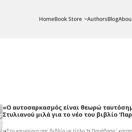
Home
Book Store
Authors
Blog
Abou
«Ο αυτοσαρκασμός είναι θεωρώ ταυτόσημ
Στυλιανού μιλά για το νέο του βιβλίο ‘Πα
➔Στο καινούριο σας βιβλίο με τίτλο ‘Η Παράβαση,’ καταπ