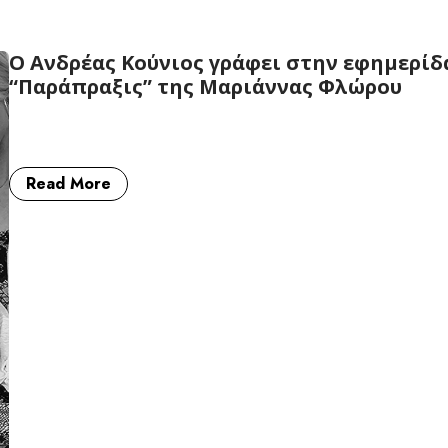
Ο Aνδρέας Κούνιος γράφει στην εφημερίδα
“Παράπραξις” της Μαριάννας Φλώρου
Read More