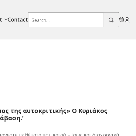
Search
t
Contact
for:
ος της αυτοκριτικής» Ο Κυριάκος
ράβαση.’
ιάνεστε με θέματα που καιρό – ίσως και διαχρονικά