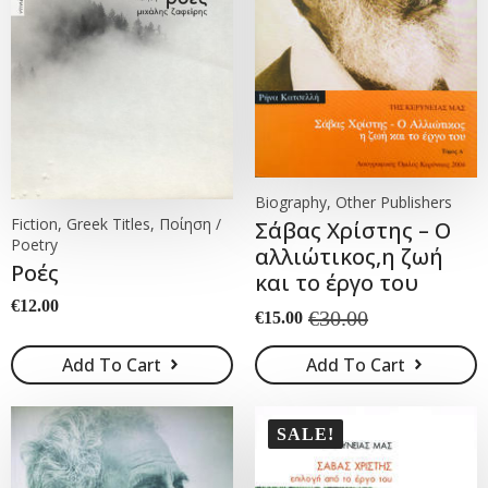
Biography, Other Publishers
Fiction, Greek Titles, Ποίηση /
Σάβας Χρίστης – Ο
Poetry
αλλιώτικος,η ζωή
Ροές
και το έργο του
€
12.00
€
30.00
€
15.00
Original
Current
price
price
Add To Cart
Add To Cart
was:
is:
€30.00.
€15.00.
SALE!