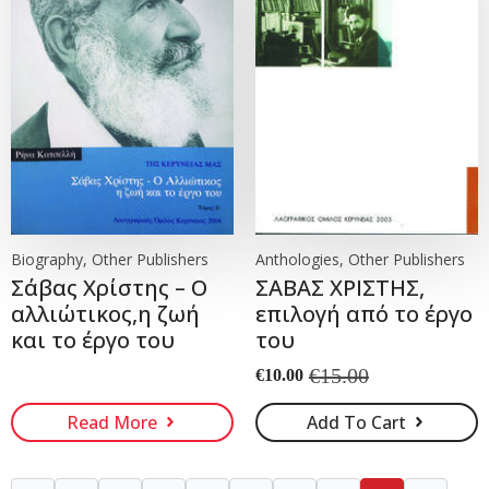
Biography, Other Publishers
Anthologies, Other Publishers
Σάβας Χρίστης – Ο
ΣΑΒΑΣ ΧΡΙΣΤΗΣ,
αλλιώτικος,η ζωή
επιλογή από το έργο
και το έργο του
του
€
15.00
€
10.00
Original
Current
price
price
Read More
Add To Cart
was:
is:
€15.00.
€10.00.