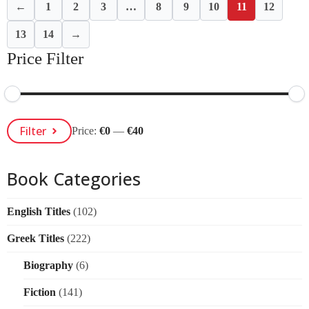
←
1
2
3
…
8
9
10
11
12
13
14
→
Price Filter
Min
Max
Filter
Price:
€0
—
€40
Price
Price
Book Categories
English Titles
(102)
Greek Titles
(222)
Biography
(6)
Fiction
(141)