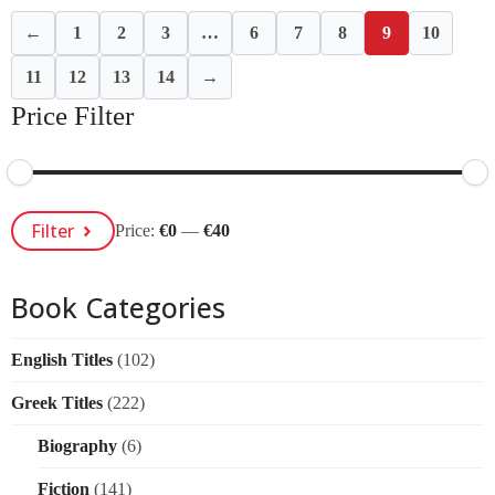
←
1
2
3
…
6
7
8
9
10
11
12
13
14
→
Price Filter
Min
Max
Filter
Price:
€0
—
€40
Price
Price
Book Categories
English Titles
(102)
Greek Titles
(222)
Biography
(6)
Fiction
(141)