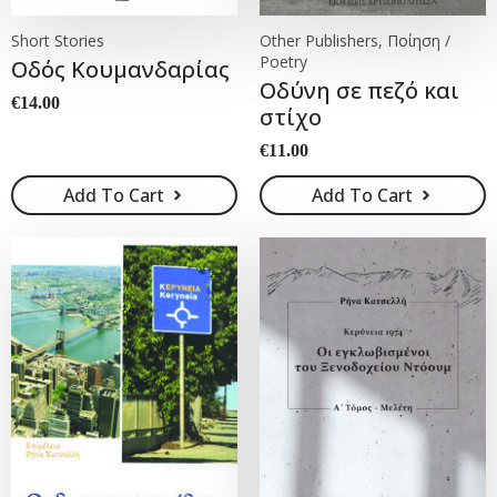
Short Stories
Other Publishers, Ποίηση /
Poetry
Οδός Κουμανδαρίας
Οδύνη σε πεζό και
€
14.00
στίχο
€
11.00
Add To Cart
Add To Cart