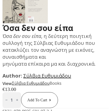
Όσα δεν σου είπα
Όσα δεν σου είπα
, η δεύτερη ποιητική
συλλογή της Σύλβιας Ευθυμιάδου που
κατακλύζει τον αναγνώστη με εικόνες,
συναισθήματα και
μηνύματα επίκαιρα μα και διαχρονικά.
Author:
Σύλβια Ευθυμιάδου
View
Σύλβια Ευθυμιάδου
Books
€
13.00
Όσα
Δεν
Add To Cart
Σου
Είπα
Quantity