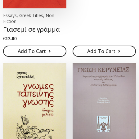
Original
Current
price
price
was:
is:
Essays, Greek Titles, Non
€15.00.
€10.00.
Fiction
Γιασεμί σε γράμμα
€
13.00
Add To Cart
Add To Cart