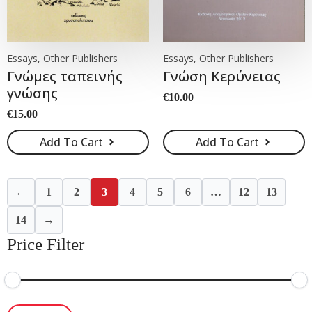
Essays, Other Publishers
Essays, Other Publishers
Γνώμες ταπεινής
Γνώση Κερύνειας
γνώσης
€
10.00
€
15.00
Add To Cart
Add To Cart
←
1
2
3
4
5
6
…
12
13
14
→
Price Filter
Min
Max