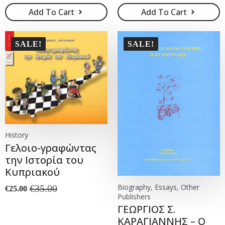
price
price
Add To Cart
Add To Cart
was:
is:
€10.00.
€5.00.
SALE!
SALE!
History
Γελοιο-γραφώντας
την Ιστορία του
Κυπριακού
Biography, Essays, Other
€
35.00
€
25.00
Original
Current
Publishers
price
price
ΓΕΩΡΓΙΟΣ Σ.
was:
is:
ΚΑΡΑΓΙΑΝΝΗΣ – Ο
€35.00.
€25.00.