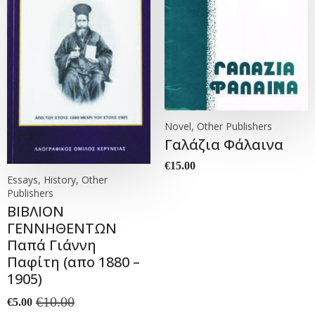
Novel, Other Publishers
Γαλάζια Φάλαινα
€
15.00
Essays, History, Other
Publishers
ΒΙΒΛΙΟΝ
ΓΕΝΝΗΘΕΝΤΩΝ
Παπά Γιάννη
Παφίτη (απο 1880 –
1905)
€
10.00
€
5.00
Original
Current