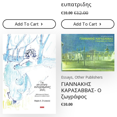
ευπατριδης
€
12.00
€
10.00
Original
Current
price
price
Add To Cart
Add To Cart
was:
is:
€12.00.
€10.00.
Essays, Other Publishers
ΓΙΑΝΝΑΚΗΣ
ΚΑΡΑΣΑΒΒΑΣ- Ο
ζωγράφος
€
10.00