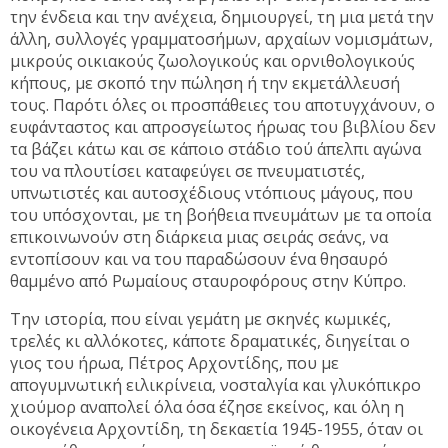
την ένδεια και την ανέχεια, δημιουργεί, τη μια μετά την
άλλη, συλλογές γραμματοσήμων, αρχαίων νομισμάτων,
μικρούς οικιακούς ζωολογικούς και ορνιθολογικούς
κήπους, με σκοπό την πώληση ή την εκμετάλλευσή
τους. Παρότι όλες οι προσπάθειες του αποτυγχάνουν, ο
ευφάνταστος και απροσγείωτος ήρωας του βιβλίου δεν
τα βάζει κάτω και σε κάποιο στάδιο τού άπελπι αγώνα
του να πλουτίσει καταφεύγει σε πνευματιστές,
υπνωτιστές και αυτοσχέδιους ντόπιους μάγους, που
του υπόσχονται, με τη βοήθεια πνευμάτων με τα οποία
επικοινωνούν στη διάρκεια μιας σειράς σεάνς, να
εντοπίσουν και να του παραδώσουν ένα θησαυρό
θαμμένο από Ρωμαίους σταυροφόρους στην Κύπρο.
Την ιστορία, που είναι γεμάτη με σκηνές κωμικές,
τρελές κι αλλόκοτες, κάποτε δραματικές, διηγείται ο
γιος του ήρωα, Πέτρος Αρχοντίδης, που με
απογυμνωτική ειλικρίνεια, νοσταλγία και γλυκόπικρο
χιούμορ αναπολεί όλα όσα έζησε εκείνος, και όλη η
οικογένεια Αρχοντίδη, τη δεκαετία 1945-1955, όταν οι