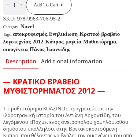
Quantity
Add To Cart
SKU:
978-9963-706-95-2
Novel
Category:
αποκρυφισμός
Ενηλικίωση
Κρατικό βραβείο
Tags:
,
,
λογοτεχνίας 2012
Κύπρος
μαγεία
Μυθιστόρημα
,
,
,
,
οικογένεια
Πάνος Ιωαννίδης
,
Description
Additional information
— ΚΡΑΤΙΚΟ ΒΡΑΒΕΙΟ
ΜΥΘΙΣΤΟΡΗΜΑΤΟΣ 2012 —
To μυθιστόρημα ΚΟΑΖΙΝΟΣ πραγματεύεται την
ιλαροτραγική ιστορία του Αντώνη Αρχοντίδη, του
λεγόμενου «Παχύ», ενός ονειροπόλου χαμηλόμισθου
δημόσιου υπάλληλου, στην Βρετανοκρατούμενη
Κύπρο, που θέλοντας να βγάλει την οικογένειά του από