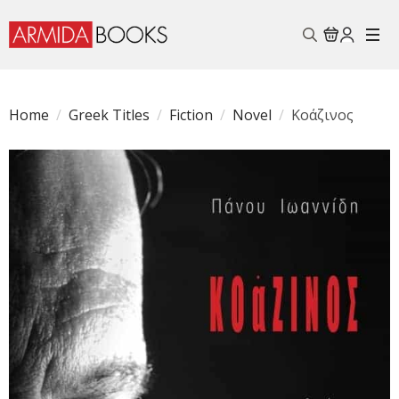
Search
for:
Home
Greek Titles
Fiction
Novel
Κοάζινος