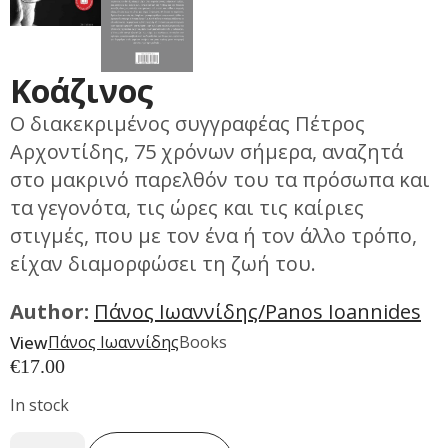
Κοάζινος
Ο διακεκριμένος συγγραφέας Πέτρος
Αρχοντίδης, 75 χρόνων σήμερα, αναζητά
στο μακρινό παρελθόν του τα πρόσωπα και
τα γεγονότα, τις ώρες και τις καίριες
στιγμές, που με τον ένα ή τον άλλο τρόπο,
είχαν διαμορφώσει τη ζωή του.
Author:
Πάνος Ιωαννίδης/Panos Ioannides
View
Πάνος Ιωαννίδης
Books
€
17.00
In stock
Κοάζινος