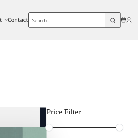
Search
t
Contact
for:
Price Filter