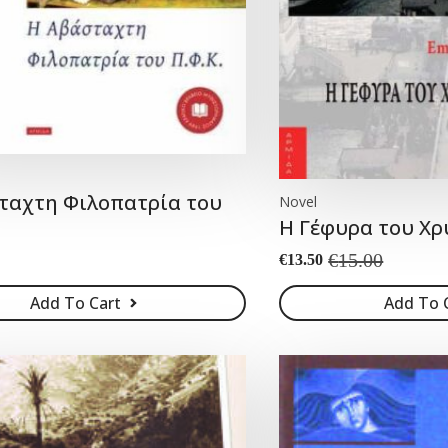
ταχτη Φιλοπατρία του
Novel
Η Γέφυρα του Χρ
€
15.00
€
13.50
Original
Current
price
price
Add To Cart
Add To 
was:
is:
€15.00.
€13.50.