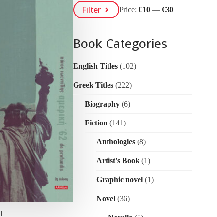
Min
Max
Filter
Price:
€10
—
€30
Price
Price
Book Categories
English Titles
(102)
Greek Titles
(222)
Biography
(6)
Fiction
(141)
Anthologies
(8)
Artist's Book
(1)
Graphic novel
(1)
Novel
(36)
l