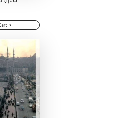
να ζήσω
Cart