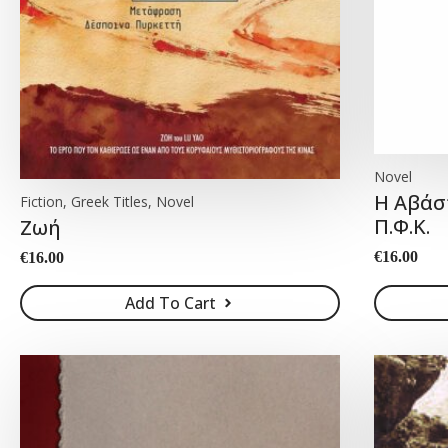
Novel
Η Αβάσ
Fiction, Greek Titles, Novel
Π.Φ.Κ.
Ζωή
€
16.00
€
16.00
Add To Cart