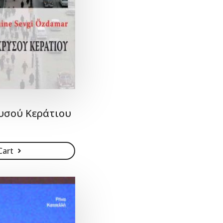
υσού Κεράτιου
Cart