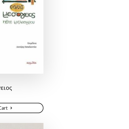
ειος
Cart