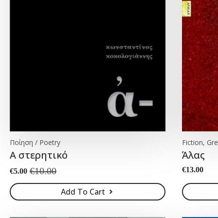
Ποίηση / Poetry
Fiction, Gre
Α στερητικό
Άλας
€
10.00
€
13.00
€
5.00
Original
Current
price
price
Add To Cart
was:
is:
€10.00.
€5.00.