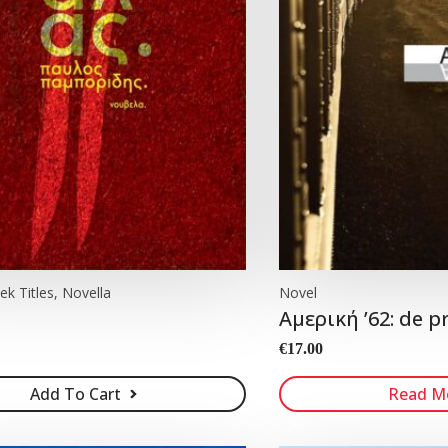
ek Titles, Novella
Novel
Αμερική ’62: de p
€
17.00
Add To Cart
Read M