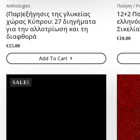
Anthologies
Ποίηση / P
(Παρ)εξήγησις της γλυκείας
12+2 Π
χώρας Κύπρου: 27 διηγήματα
ελληνό
για την αλλοτρίωση και τη
Σικελία
διαφθορά
€
10.00
€
15.00
Add To Cart
SALE!