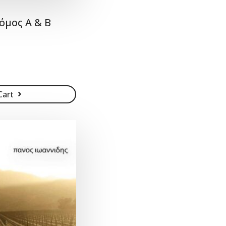
όμος Α & Β
Cart