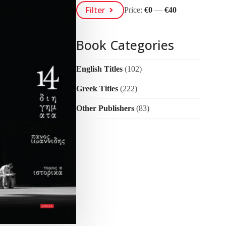
Min
Max
Filter
Price:
€0
—
€40
Price
Price
Book Categories
English Titles
(102)
Greek Titles
(222)
Other Publishers
(83)