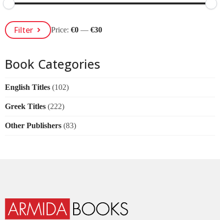
Min
Max
Filter
Price:
€0
—
€30
Price
Price
Book Categories
English Titles
(102)
Greek Titles
(222)
Other Publishers
(83)