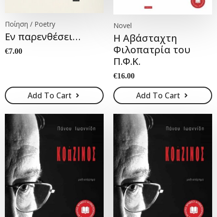
Ποίηση / Poetry
Novel
Εν παρενθέσει…
Η Αβάσταχτη
Φιλοπατρία του
€
7.00
Π.Φ.Κ.
€
16.00
Add To Cart
Add To Cart