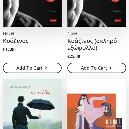
Novel
Novel
Κοάζινος
Κοάζινος (σκληρό
εξώφυλλο)
€
17.00
€
25.00
Add To Cart
Add To Cart