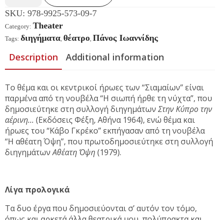
SKU:
978-9925-573-09-7
Theater
Category:
διηγήματα
θέατρο
Πάνος Ιωαννίδης
Tags:
,
,
Description
Additional information
Tο θέμα και οι κεντρικοί ήρωες των “Σιαμαίων” είναι
παρμένα από τη νουβέλα “Η σιωπή ήρθε τη νύχτα”, που
δημοσιεύτηκε στη συλλογή διηγημάτων
Στην Κύπρο την
αέρινη…
(Εκδόσεις Φέξη, Αθήνα 1964), ενώ θέμα και
ήρωες του “Κάβο Γκρέκο” εκπήγασαν από τη νουβέλα
“Η αθέατη Όψη”, που πρωτοδημοσιεύτηκε στη συλλογή
διηγημάτων
Αθέατη Όψη
(1979).
Λίγα προλογικά
Tα δυο έργα που δημοσιεύονται σ’ αυτόν τον τόμο,
όπως και αρκετά άλλα θεατρικά μου, πολύπρακτα και