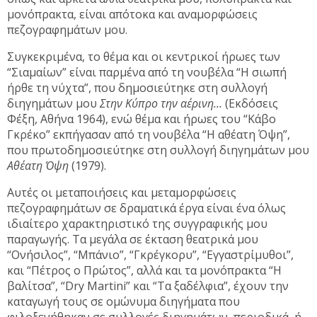
μονόπρακτα, είναι απότοκα και αναμορφώσεις
πεζογραφημάτων μου.
Συγκεκριμένα, το θέμα και οι κεντρικοί ήρωες των
“Σιαμαίων” είναι παρμένα από τη νουβέλα “Η σιωπή
ήρθε τη νύχτα”, που δημοσιεύτηκε στη συλλογή
διηγημάτων μου
Στην Κύπρο την αέρινη…
(Εκδόσεις
Φέξη, Αθήνα 1964), ενώ θέμα και ήρωες του “Κάβο
Γκρέκο” εκπήγασαν από τη νουβέλα “Η αθέατη Όψη”,
που πρωτοδημοσιεύτηκε στη συλλογή διηγημάτων μου
Αθέατη Όψη
(1979).
Αυτές οι μεταποιήσεις και μεταμορφώσεις
πεζογραφημάτων σε δραματικά έργα είναι ένα όλως
ιδιαίτερο χαρακτηριστικό της συγγραφικής μου
παραγωγής. Τα μεγάλα σε έκταση θεατρικά μου
“Ονήσιλος”, “Μπάνιο”, “Γκρέγκορυ”, “Εγγαστρίμυθοι”,
και “Πέτρος ο Πρώτος”, αλλά και τα μονόπρακτα “Η
βαλίτσα”, “Dry Martini” και “Τα ξαδέλφια”, έχουν την
καταγωγή τους σε ομώνυμα διηγήματα που
φιλοξενήθηκαν σε συλλογές διηγημάτων, περιοδικά, ή