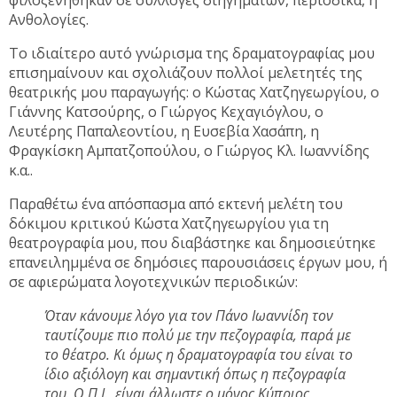
Ανθολογίες.
Το ιδιαίτερο αυτό γνώρισμα της δραματογραφίας μου
επισημαίνουν και σχολιάζουν πολλοί μελετητές της
θεατρικής μου παραγωγής: ο Κώστας Χατζηγεωργίου, ο
Γιάννης Κατσούρης, ο Γιώργος Κεχαγιόγλου, ο
Λευτέρης Παπαλεοντίου, η Ευσεβία Χασάπη, η
Φραγκίσκη Αμπατζοπούλου, ο Γιώργος Κλ. Ιωαννίδης
κ.α..
Παραθέτω ένα απόσπασμα από εκτενή μελέτη του
δόκιμου κριτικού Κώστα Χατζηγεωργίου για τη
θεατρογραφία μου, που διαβάστηκε και δημοσιεύτηκε
επανειλημμένα σε δημόσιες παρουσιάσεις έργων μου, ή
σε αφιερώματα λογοτεχνικών περιοδικών:
Όταν κάνουμε λόγο για τον Πάνο Ιωαννίδη τον
ταυτίζουμε πιο πολύ με την πεζογραφία, παρά με
το θέατρο. Κι όμως η δραματογραφία του είναι το
ίδιο αξιόλογη και σημαντική όπως η πεζογραφία
του. O Π.Ι., είναι άλλωστε ο μόνος Κύπριος