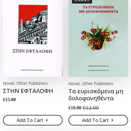
Novel, Other Publishers
Novel, Other Publishers
ΣΤΗΝ ΕΦΤΑΛΟΦΗ
Τα ευρισκόμενα μη
δολοφονηθέντα
€
15.00
€
12.00
€
10.00
Original
Current
price
price
Add To Cart
Add To Cart
was:
is:
€12.00.
€10.00.