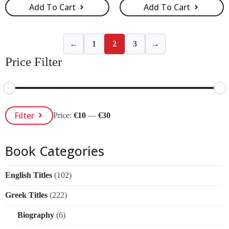
Add To Cart
Add To Cart
←
1
2
3
→
Price Filter
Min
Max
Filter
Price:
€10
—
€30
Price
Price
Book Categories
English Titles
(102)
Greek Titles
(222)
Biography
(6)