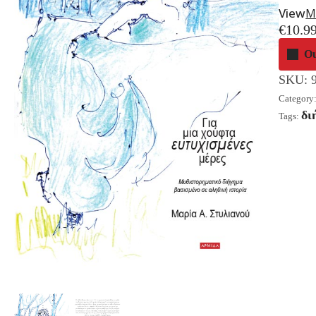
View
Μ
€
10.9
Ou
SKU:
Category
δι
Tags: