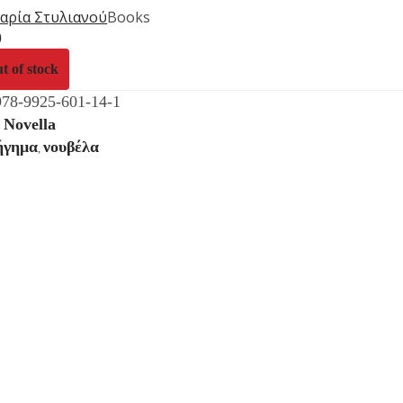
αρία Στυλιανού
Books
9
t of stock
978-9925-601-14-1
Novella
:
ήγημα
νουβέλα
,