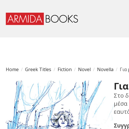
Home
Greek Titles
Fiction
Novel
Novella
Για
Για
Στο 
μέσα 
εαυτό
Συγγ