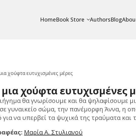
Home
Book Store
Authors
Blog
Abou
 μια χούφτα ευτυχισμένες μέρες
 μια χούφτα ευτυχισμένες 
διήγημα θα γνωρίσουμε και θα ψηλαφίσουμε μ
σε γυναικείο σώμα, την πανέμορφη Άννα, η οπο
 για να υπερβεί τα ψυχικά της τραύματα και
ραφέας:
Mαρία Α. Στυλιανού