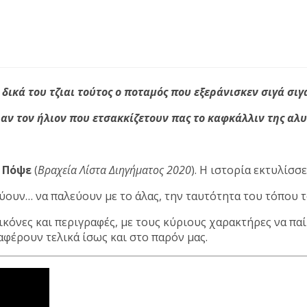
ικά του τζιαι τούτος ο ποταμός που εξεράνισκεν σιγά σιγά
αν τον ήλιον που ετσακκίζετουν πας το καφκάλλιν της αλυτ
 Πόψε
(
Βραχεία Λίστα Διηγήματος 2020
). H ιστορία εκτυλίσσ
ύουν… να παλεύουν με το άλας, την ταυτότητα του τόπου το
ικόνες και περιγραφές, με τους κύριους χαρακτήρες να πα
αφέρουν τελικά ίσως και στο παρόν μας.