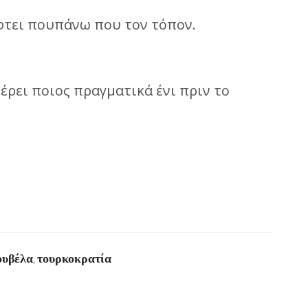
άφτει πουπάνω που τον τόπον.
ξέρει ποιος πραγματικά ένι πριν το
ουβέλα
τουρκοκρατία
,