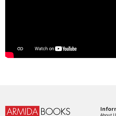
Infor
About U