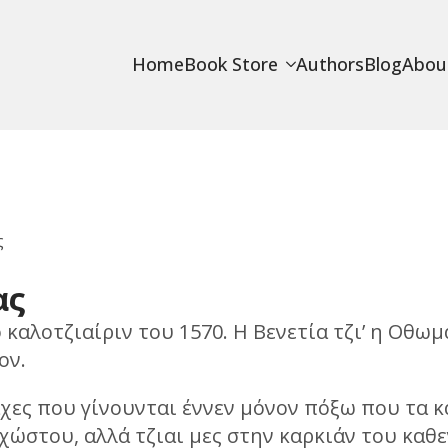
Home
Book Store
Authors
Blog
Abou
ς
ας
ο καλοτζιαίριν του 1570. Η Βενετία τζι’ η Οθ
ον.
χες που γίνουνται έννεν μόνον πόξω που τα κ
ώστου, αλλά τζιαι μες στην καρκιάν του καθε