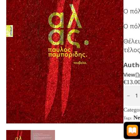
Ο πόλ
Ο πόλ
Θέλει
τέλος
Auth
View
Π
€
13.0
Άλας
Quanti
Catego
Ne
Tags: