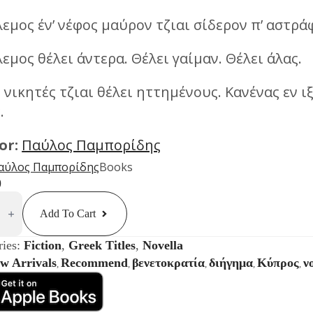
εμος έν’ νέφος μαύρον τζιαι σίδερον π’ αστρ
εμος θέλει άντερα. Θέλει γαίμαν. Θέλει άλας.
 νικητές τζιαι θέλει ηττημένους. Κανένας εν ι
.
or:
Παύλος Παμπορίδης
αύλος Παμπορίδης
Books
0
ty
Add To Cart
ries:
Fiction
,
Greek Titles
,
Novella
w Arrivals
Recommend
βενετοκρατία
διήγημα
Κύπρος
ν
,
,
,
,
,