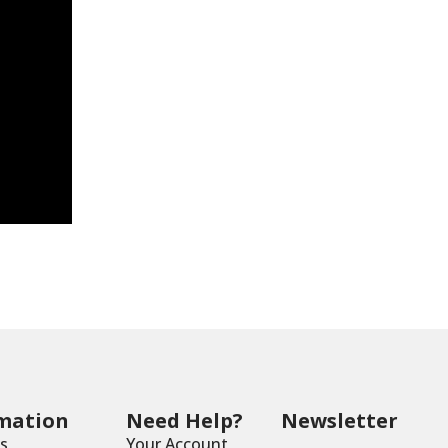
mation
Need Help?
Newsletter
s
Your Account