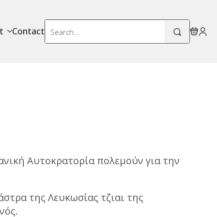
Search
t
Contact
for:
ωμανική Αυτοκρατορία πολεμούν για την
άστρα της Λευκωσίας τζιαι της
νός.