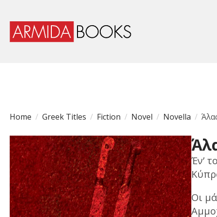
Home
Greek Titles
Fiction
Novel
Novella
Άλα
Άλ
Έν’ τ
Κύπρ
Οι μά
Αμμοχ