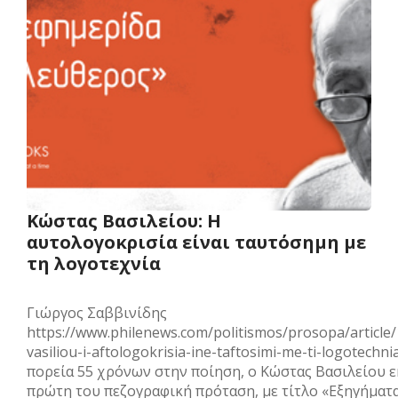
Κώστας Βασιλείου: Η
αυτολογοκρισία είναι ταυτόσημη με
τη λογοτεχνία
Γιώργος Σαββινίδης
https://www.philenews.com/politismos/prosopa/article
vasiliou-i-aftologokrisia-ine-taftosimi-me-ti-logotechn
πορεία 55 χρόνων στην ποίηση, ο Κώστας Βασιλείου ε
πρώτη του πεζογραφική πρόταση, με τίτλο «Εξηγήματ