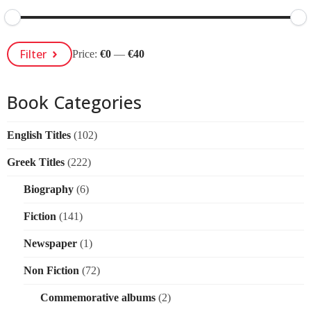
Min
Max
Filter
Price:
€0
—
€40
Price
Price
Book Categories
English Titles
(102)
Greek Titles
(222)
Biography
(6)
Fiction
(141)
Newspaper
(1)
Non Fiction
(72)
Commemorative albums
(2)