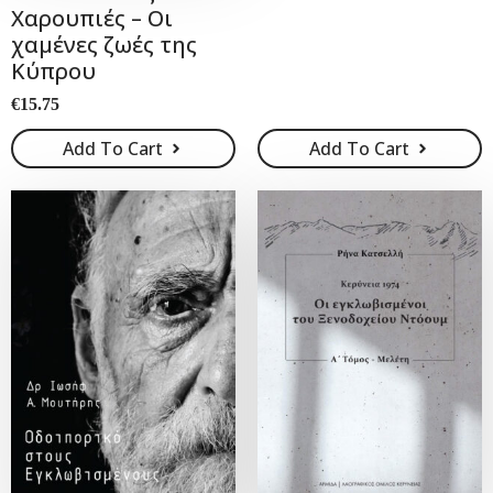
Χαρουπιές – Οι
€15.00.
€8.00.
χαμένες ζωές της
Κύπρου
€
15.75
Add To Cart
Add To Cart