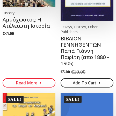
History
Αμμόχωστος: Η
Ατέλειωτη Ιστορία
Essays, History, Other
Publishers
€
35.00
ΒΙΒΛΙΟΝ
ΓΕΝΝΗΘΕΝΤΩΝ
Παπά Γιάννη
Παφίτη (απο 1880 –
1905)
€
10.00
€
5.00
Original
Current
price
price
Read More
Add To Cart
was:
is:
€10.00.
€5.00.
SALE!
SALE!