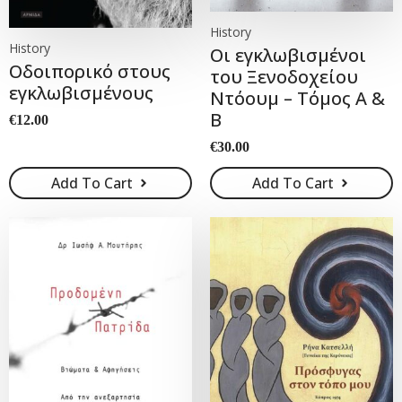
History
History
Οι εγκλωβισμένοι
Οδοιπορικό στους
του Ξενοδοχείου
εγκλωβισμένους
Ντόουμ – Τόμος Α &
Β
€
12.00
€
30.00
Add To Cart
Add To Cart