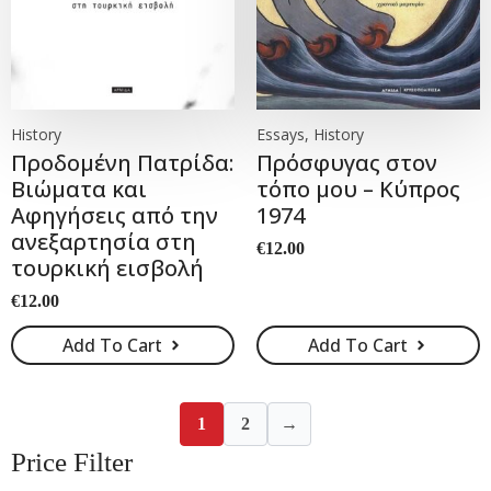
History
Essays, History
Προδομένη Πατρίδα:
Πρόσφυγας στον
Βιώµατα και
τόπο μου – Κύπρος
Αφηγήσεις από την
1974
ανεξαρτησία στη
€
12.00
τουρκική εισβολή
€
12.00
Add To Cart
Add To Cart
1
2
→
Price Filter