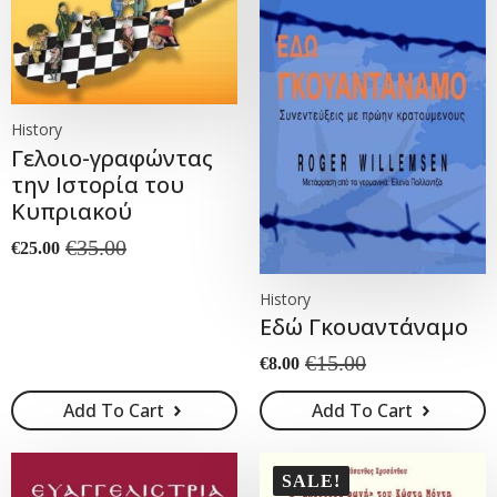
History
Γελοιο-γραφώντας
την Ιστορία του
Κυπριακού
€
35.00
€
25.00
Original
Current
price
price
History
was:
is:
€35.00.
€25.00.
Εδώ Γκουαντάναμο
€
15.00
€
8.00
Original
Current
price
price
Add To Cart
Add To Cart
was:
is:
€15.00.
€8.00.
SALE!