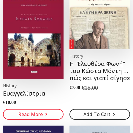
History
Η “Ελευθέρα Φωνή”
του Κώστα Μόντη …
πώς και γιατί σίγησε
History
€
15.00
€
7.00
Original
Current
Ευαγγελίστρια
price
price
was:
is:
€
10.00
€15.00.
€7.00.
Read More
Add To Cart