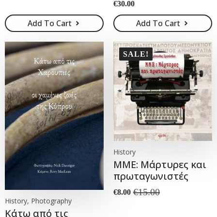
€
30.00
Add To Cart
Add To Cart
SALE!
History
ΜΜΕ: Μάρτυρες και
πρωταγωνιστές
€
15.00
€
8.00
Original
Current
History, Photography
price
price
Κάτω από τις
was:
is: