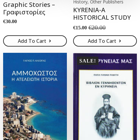
History, Other Publishers
Graphic Stories –
KYRENIA-A
Γραφιστορίες
HISTORICAL STUDY
€
30.00
€
20.00
€
15.00
Original
Current
price
price
Add To Cart
Add To Cart
was:
is:
€20.00.
€15.00.
SALE!