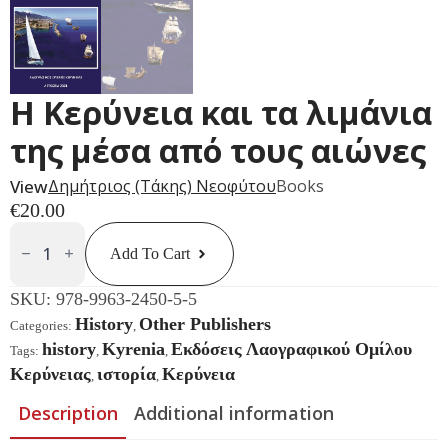
Η Κερύνεια και τα λιμάνια
της μέσα από τους αιώνες
View
Δημήτριος (Τάκης) Νεοφύτου
Books
€
20.00
Η
Κερύνεια
Add To Cart
Και
Τα
Λιμάνια
SKU:
978-9963-2450-5-5
Της
Μέσα
History
Other Publishers
Categories:
,
Από
history
Kyrenia
Εκδόσεις Λαογραφικού Ομίλου
Tags:
,
,
Τους
Αιώνες
Κερύνειας
ιστορία
Κερύνεια
,
,
Quantity
Description
Additional information