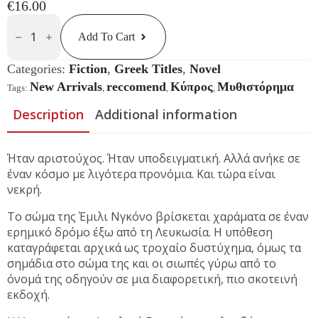
€
16.00
Το
Κορίτσι
Add To Cart
Από
Το
Πουθενά
Categories:
Fiction
,
Greek Titles
,
Novel
Quantity
New Arrivals
reccomend
Κύπρος
Μυθιστόρημα
Tags:
,
,
,
Description
Additional information
Ήταν αριστούχος. Ήταν υποδειγματική. Αλλά ανήκε σε
έναν κόσμο με λιγότερα προνόμια. Και τώρα είναι
νεκρή.
Το σώμα της Έμιλι Νγκόνο βρίσκεται χαράματα σε έναν
ερημικό δρόμο έξω από τη Λευκωσία. Η υπόθεση
καταγράφεται αρχικά ως τροχαίο δυστύχημα, όμως τα
σημάδια στο σώμα της και οι σιωπές γύρω από το
όνομά της οδηγούν σε μια διαφορετική, πιο σκοτεινή
εκδοχή.