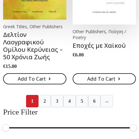
Greek Titles, Other Publishers
Other Publishers, Ποίηση /
Δελτίον
Poetry
Λαογραφικού
Εποχές με Χαϊκού
Ομίλου Κερύνειας –
€
6.00
50 Χρόνια Ζωής
€
15.00
Add To Cart
Add To Cart
1
2
3
4
5
6
→
Price Filter