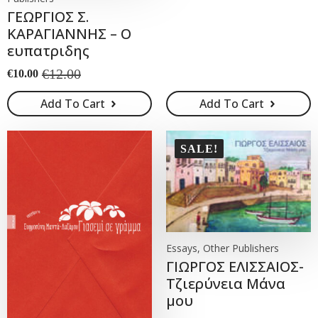
ΓΕΩΡΓΙΟΣ Σ.
ΚΑΡΑΓΙΑΝΝΗΣ – Ο
ευπατριδης
€
12.00
€
10.00
Original
Current
price
price
Add To Cart
Add To Cart
was:
is:
€12.00.
€10.00.
SALE!
Essays, Other Publishers
ΓΙΩΡΓΟΣ ΕΛΙΣΣΑΙΟΣ-
Τζιερύνεια Μάνα
μου