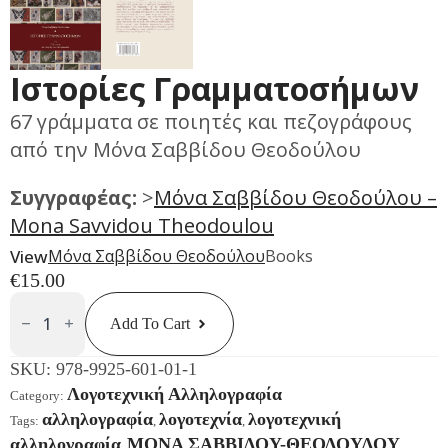
Ιστορίες Γραμματοσήμων
67 γράμματα σε ποιητές και πεζογράφους
από την Μόνα Σαββίδου Θεοδούλου
Συγγραφέας:
>
Mόνα Σαββίδου Θεοδούλου –
Mona Savvidou Theodoulou
View
Μόνα Σαββίδου Θεοδούλου
Books
€
15.00
Ιστορίες
Γραμματοσήμων
Add To Cart
Quantity
SKU:
978-9925-601-01-1
Λογοτεχνική Αλληλογραφία
Category:
αλληλογραφία
λογοτεχνία
λογοτεχνική
Tags:
,
,
αλληλογραφία
ΜΟΝΑ ΣΑΒΒΙΔΟΥ-ΘΕΟΔΟΥΛΟΥ
,
,