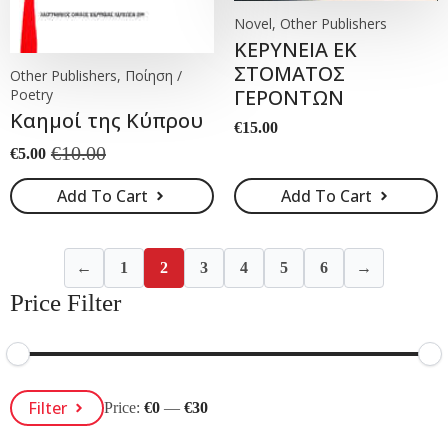
Novel, Other Publishers
ΚΕΡΥΝΕΙΑ ΕΚ
ΣΤΟΜΑΤΟΣ
Other Publishers, Ποίηση /
ΓΕΡΟΝΤΩΝ
Poetry
Καημοί της Κύπρου
€
15.00
€
10.00
€
5.00
Original
Current
price
price
Add To Cart
Add To Cart
was:
is:
€10.00.
€5.00.
←
1
2
3
4
5
6
→
Price Filter
Min
Max
Filter
Price:
€0
—
€30
Price
Price