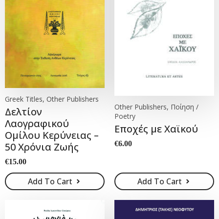
Greek Titles, Other Publishers
Other Publishers, Ποίηση /
Δελτίον
Poetry
Λαογραφικού
Εποχές με Χαϊκού
Ομίλου Κερύνειας –
€
6.00
50 Χρόνια Ζωής
€
15.00
Add To Cart
Add To Cart