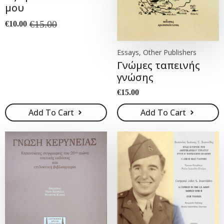
μου
€
15.00
€
10.00
Original
Current
price
price
was:
is:
Essays, Other Publishers
€15.00.
€10.00.
Γνώμες ταπεινής
γνώσης
€
15.00
Add To Cart
Add To Cart