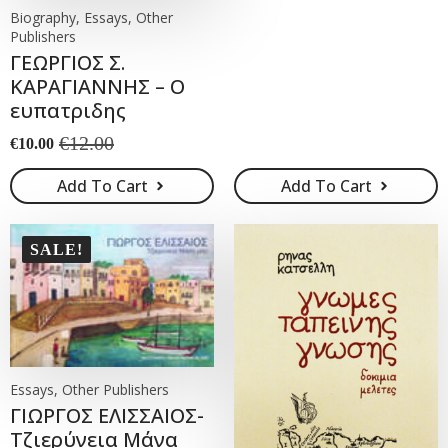
Biography, Essays, Other
Publishers
ΓΕΩΡΓΙΟΣ Σ.
ΚΑΡΑΓΙΑΝΝΗΣ – Ο
ευπατριδης
€
12.00
€
10.00
Original
Current
price
price
Add To Cart
Add To Cart
was:
is:
€12.00.
€10.00.
SALE!
Essays, Other Publishers
ΓΙΩΡΓΟΣ ΕΛΙΣΣΑΙΟΣ-
Τζιερύνεια Μάνα