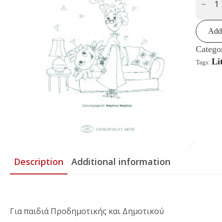
Μου
Η
Ξεχασ
Quanti
Add
Catego
Li
Tags:
Description
Additional information
Για παιδιά Προδημοτικής και Δημοτικού