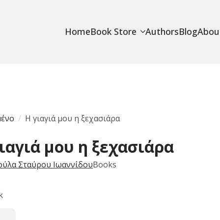
Home
Book Store
Authors
Blog
Abou
μένο
Η γιαγιά μου η ξεχασιάρα
ιαγιά μου η ξεχασιάρα
ούλα Σταύρου Ιωαννίδου
Books
k