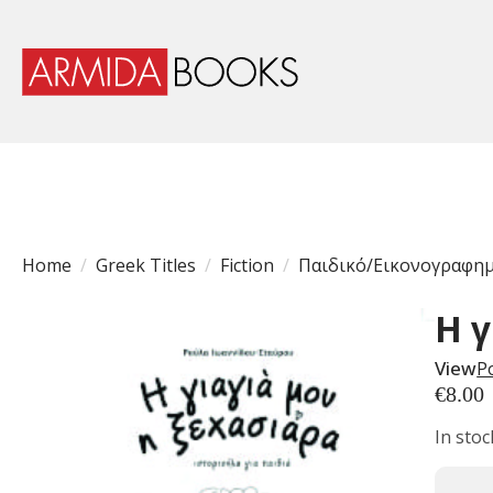
Home
Greek Titles
Fiction
Παιδικό/Εικονογραφη
Η γ
View
Ρ
€
8.00
In stoc
Η
Γιαγιά