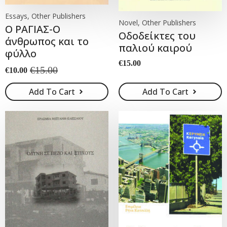
Essays, Other Publishers
Novel, Other Publishers
Ο ΡΑΓΙΑΣ-Ο
Οδοδείκτες του
άνθρωπος και το
παλιού καιρού
φύλλο
€
15.00
€
15.00
€
10.00
Original
Current
price
price
Add To Cart
Add To Cart
was:
is:
€15.00.
€10.00.