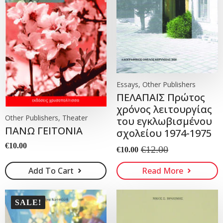
Essays, Other Publishers
ΠΕΛΑΠΑΪΣ Πρώτος
χρόνος λειτουργίας
Other Publishers, Theater
του εγκλωβισμένου
ΠΑΝΩ ΓΕΙΤΟΝΙΑ
σχολείου 1974-1975
€
10.00
€
12.00
€
10.00
Original
Current
price
price
Add To Cart
Read More
was:
is:
€12.00.
€10.00.
SALE!