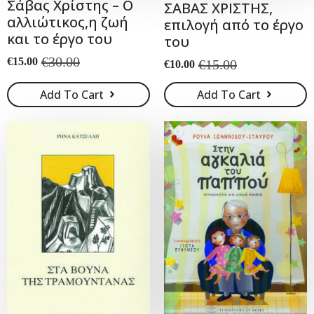
Σάβας Χρίστης – Ο
ΣΑΒΑΣ ΧΡΙΣΤΗΣ,
αλλιώτικος,η ζωή
επιλογή από το έργο
και το έργο του
του
€
30.00
€
15.00
€
15.00
€
10.00
Original
Current
Original
Current
price
price
price
price
Add To Cart
Add To Cart
was:
is:
was:
is:
€30.00.
€15.00.
€15.00.
€10.00.