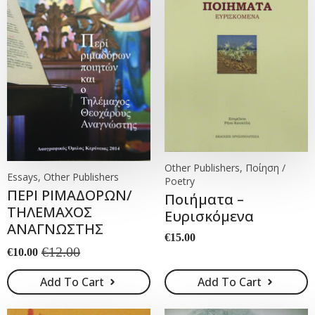
Other Publishers, Ποίηση /
Essays, Other Publishers
Poetry
ΠΕΡΙ ΡΙΜΑΔΟΡΩΝ/
Ποιήματα –
ΤΗΛΕΜΑΧΟΣ
Ευρισκόμενα
ΑΝΑΓΝΩΣΤΗΣ
€
15.00
€
12.00
€
10.00
Original
Current
price
price
Add To Cart
Add To Cart
was:
is:
€12.00.
€10.00.