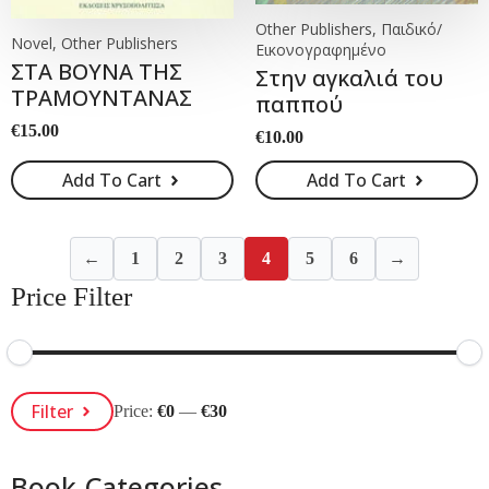
Other Publishers, Παιδικό/
Novel, Other Publishers
Εικονογραφημένο
ΣΤΑ ΒΟΥΝΑ ΤΗΣ
Στην αγκαλιά του
ΤΡΑΜΟΥΝΤΑΝΑΣ
παππού
€
15.00
€
10.00
Add To Cart
Add To Cart
←
1
2
3
4
5
6
→
Price Filter
Min
Max
Filter
Price:
€0
—
€30
Price
Price
Book Categories