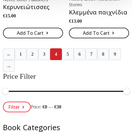
Stories
Κερυνειώτισσες
Κλεμμένα παιχνίδια
€
15.00
€
13.00
Add To Cart
Add To Cart
←
1
2
3
4
5
6
7
8
9
→
Price Filter
Min
Max
Filter
Price:
€0
—
€30
Price
Price
Book Categories