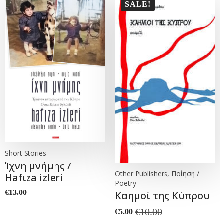
SALE!
Short Stories
Ίχνη μνήμης /
Other Publishers, Ποίηση /
Hafιza izleri
Poetry
€
13.00
Καημοί της Κύπρου
€
10.00
€
5.00
Original
Current