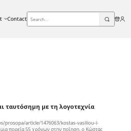
Search
t
Contact
for:
αι ταυτόσημη με τη λογοτεχνία
/prosopa/article/1476063/kostas-vasiliou-i-
πό μια πορεία 55 χρόνων στην ποίηση, ο Κώστας