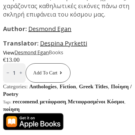
χαράζοντας καθηλωτικές εικόνες πάνω στη
σκληρή επιφάνεια του κόσμου μας.
Author:
Desmond Egan
Translator:
Despina Pyrketti
View
Desmond Egan
Books
€
13.00
Desmond
Egan
Add To Cart
|
Επιλεγμένα
Ποιήματα
Categories:
Anthologies
,
Fiction
,
Greek Titles
,
Ποίηση /
Quantity
Poetry
reccomend
μετάφραση
Μεταφρασμένοι Κόσμοι
Tags:
,
,
,
ποίηση