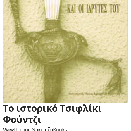
Το ιστορικό Τσιφλίκι
Φούντζι
View
Πετρος Νακο'υζη
Books