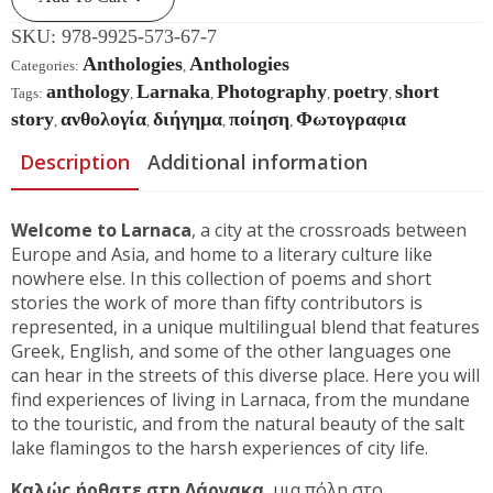
SKU:
978-9925-573-67-7
Anthologies
Anthologies
Categories:
,
anthology
Larnaka
Photography
poetry
short
Tags:
,
,
,
,
story
ανθολογία
διήγημα
ποίηση
Φωτογραφια
,
,
,
,
Description
Additional information
W
elcome to Larnaca
,
a city at the crossroads between
Europe and Asia, and home to a literary culture like
nowhere else. In this collection of poems and short
stories the work of more than fifty contributors is
represented, in a unique multilingual blend that features
Greek, English, and some of the other languages one
can hear in the streets of this diverse place. Here you will
find experiences of living in Larnaca, from the mundane
to the touristic, and from the natural beauty of the salt
lake flamingos to the harsh experiences of city life.
Καλώς ήρθατε στη Λάρνακα
,
μια πόλη στο