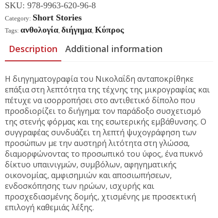
Quantity
SKU:
978-9963-620-96-8
Short Stories
Category:
ανθολογία
διήγημα
Κύπρος
Tags:
,
,
Description
Additional information
Η διηγηματογραφία του Νικολαΐδη ανταποκρίθηκε
επάξια στη λεπτότητα της τέχνης της μικρογραφίας και
πέτυχε να ισορροπήσει στο αντιθετικό δίπολο που
προσδιορίζει το διήγημα: τον παράδοξο συσχετισμό
της στενής φόρμας και της εσωτερικής εμβάθυνσης. Ο
συγγραφέας συνδυάζει τη λεπτή ψυχογράφηση των
προσώπων με την αυστηρή λιτότητα στη γλώσσα,
διαμορφώνοντας το προσωπικό του ύφος, ένα πυκνό
δίκτυο υπαινιγμών, συμβόλων, αφηγηματικής
οικονομίας, αμφισημιών και αποσιωπήσεων,
ενδοσκόπησης των ηρώων, ισχυρής και
προσχεδιασμένης δομής, χτισμένης με προσεκτική
επιλογή καθεμιάς λέξης.