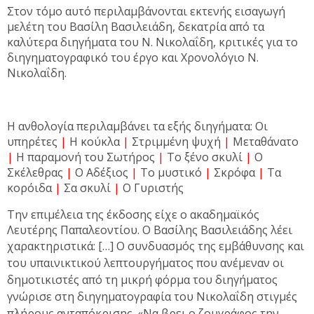
Στον τόμο αυτό περιλαμβάνονται εκτενής εισαγωγή
μελέτη του Βασίλη Βασιλειάδη, δεκατρία από τα
καλύτερα διηγήματα του Ν. Νικολαΐδη, κριτικές για το
διηγηματογραφικό του έργο και Χρονολόγιο Ν.
Νικολαΐδη.
Η ανθολογία περιλαμβάνει τα εξής διηγήματα: Οι
υπηρέτες
|
Η κούκλα
|
Στριμμένη ψυχή
|
Μεταθάνατο
|
Η παραμονή του Σωτήρος
|
Το ξένο σκυλί
|
Ο
Σκέλεθρας
|
Ο Αδέξιος
|
Το μυστικό
|
Σκρόφα
|
Τα
κορόιδα
|
Σα σκυλί
|
Ο Γυριστής
Την επιμέλεια της έκδοσης είχε ο ακαδημαϊκός
Λευτέρης Παπαλεοντίου. Ο Βασίλης Βασιλειάδης λέει
χαρακτηριστικά:
[…] Ο συνδυασμός της εμβάθυνσης και
του υπαινικτικού λεπτουργήματος που ανέμεναν οι
δημοτικιστές από τη μικρή φόρμα του διηγήματος
γνώρισε στη διηγηματογραφία του Νικολαΐδη στιγμές
πλήρους ανταπόκρισης. «Να βρει ο ζουγράφος την