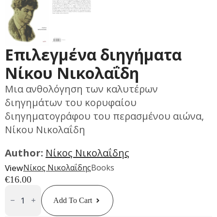
Επιλεγμένα διηγήματα
Νίκου Νικολαΐδη
Μια ανθολόγηση των καλυτέρων
διηγημάτων του κορυφαίου
διηγηματογράφου του περασμένου αιώνα,
Νίκου Νικολαΐδη
Author:
Νίκος Νικολαΐδης
View
Νίκος Νικολαΐδης
Books
€
16.00
Επιλεγμένα
Διηγήματα
Add To Cart
Νίκου
Νικολαΐδη