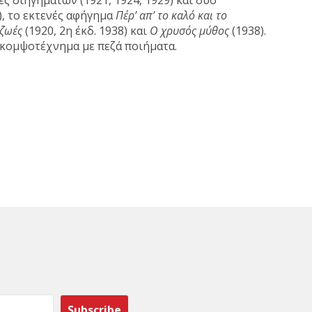
ές διηγημάτων (1921, 1924, 1929) και δύο
8), το εκτενές αφήγημα
Πέρ’ απ’ το καλό και το
 ζωές
(1920, 2η έκδ. 1938) και
Ο χρυσός μύθος
(1938).
-κομψοτέχνημα με πεζά ποιήματα.