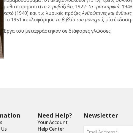
παραμυθόδραμα
Το Γαλάζιο Λουλούδι
(1919), τρεις συλλογ
μυθιστορήματα (
Το Στραβόξυλο
, 1922·
Τα τρία καρφιά
, 194
κακό
(1940) και τις λυρικές πρόζες
Ανθρώπινες και άνθινες
Το 1951 κυκλοφόρησε
Το βιβλίο του μοναχού
, μία έκδοση
Έργα του μεταφράστηκαν σε διάφορες γλώσσες.
mation
Need Help?
Newsletter
s
Your Account
Email
 Us
Help Center