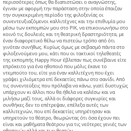
περισσότερες όπως θα διαπιστώσει ο αναγνώστης,
έγιναν με αφορμή την παράσταση στην οποία έπαιζαν
την συγκεκριμένη περίοδο της φιλοξενίας οι
συνεντευξιαζόμενοι καλλιτέχνες και την επιθυμία μου
μέσω των εκπομπών μου στο ΡΙΚ, να επικοινωνήσω στο
κοινό τις δουλειές και τη θεατρική δραστηριότητα, με
έναν διαφορετικό θέλω να πιστεύω τρόπο από ότι
γινόταν συνήθως. Κυρίως όμως με σεβασμό πάντα στο
φιλοξενούμενο μου, κάτι που οι τακτικοί τηλεθεατές
της εκπομπής Happy Hour έβλεπαν πως συνέβαινε είτε
επρόκειτο για ένα ηθοποιό που μόλις έκανε το
ντεμπούτο του, είτε για έναν καλλιτέχνη που έχει
γράψει χιλιόμετρα επί δεκαετίες πάνω στο σανίδι. Από
τις συνεντεύξεις που πρόλαβα να κάνω, γιατί δυστυχώς
υπάρχουν κι άλλοι που θα ήθελα να καλέσω και να
μιλήσω μαζί τους, αλλά οι διάφορες συγκυρίες και
συνθήκες δεν το επέτρεψαν, επέλεξα αυτές των
καλλιτεχνών, που επί δεκαετίες υπηρέτησαν και
υπηρετούν το θέατρο, θεωρώντας ότι όσα έχουν πει
είναι και μαθήματα θεάτρου για τις νεότερες γενιές των
ηθοποιών αλλά και των θεατών.