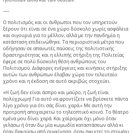
—-
Ο πολιτισµός και οι άνθρωποι που τον υπηρετούν
ξέρουν ότι είναι σε ένα χώρο δύσκολο χωρίς ασφάλεια
και σιγουριά για το µέλλον, αλλά µε την πανδηµία η
κατάσταση επιδεινώθηκε. Τα περιοριστικά µέτρα που
οδήγησαν σε απανωτές παύσεις της πολιτιστικής
δραστηριότητας και η ελλιπής στήριξη της Πολιτείας
έφερε σε πολύ δύσκολη θέση ανθρώπους του
Πολιτισµού. ∆ιάφορες ενέργειες και κινήσεις στήριξης
αυτών των ανθρώπων έλαβαν χώρα τον τελευταίο
χρόνο και η έκδοση σε αυτό ακριβώς στοχεύει.
«Η ζωή δεν είναι άσπρο και µαύρο, η ζωή είναι
πολύχρωµη! Για αυτό να φροντίζετε να βρίσκετε πάντα
λίγο χρόνο για ότι σάς δίνει χαρά.» Με αυτή την
προτροπή αποχαιρετώ το τηλεοπτικό κοινό. Το θέατρο
εµένα µου δίνει χαρά. Και χαίροµαι όχι µόνο όταν
γελάσω ή όταν δω µία κωµωδία καταστάσεων αλλά κι
όταν δακρύσω από συγκίνηση, όταν σφιχτεί το στοµάχι