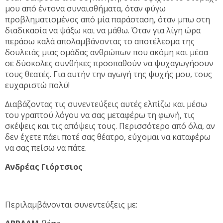
µου από έντονα συναισθήµατα, όταν φύγω
προβληµατισµένος από µία παράσταση, όταν µπω στη
διαδικασία να ψάξω και να µάθω. Όταν για λίγη ώρα
περάσω καλά απολαµβάνοντας το αποτέλεσµα της
δουλειάς µιας οµάδας ανθρώπων που ακόµη και µέσα
σε δύσκολες συνθήκες προσπαθούν να ψυχαγωγήσουν
τους θεατές. Για αυτήν την αγωγή της ψυχής µου, τους
ευχαριστώ πολύ!
∆ιαβάζοντας τις συνεντεύξεις αυτές ελπίζω και µέσω
του γραπτού λόγου να σας µεταφέρω τη φωνή, τις
σκέψεις και τις απόψεις τους. Περισσότερο από όλα, αν
δεν έχετε πάει ποτέ σας θέατρο, εύχοµαι να καταφέρω
να σας πείσω να πάτε.
Ανδρέας Γιόρτσιος
Περιλαμβάνονται συνεντεύξεις με: