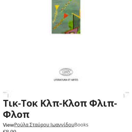
Τικ-Τοκ Κλπ-Κλοπ Φλιπ-
Φλοπ
View
Ρούλα Σταύρου Ιωαννίδου
Books
€
8.00