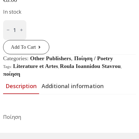
In stock
Τικ-
Τοκ
Κλπ-
Κλοπ
Φλιπ-
Φλοπ
Add To Cart
Quantity
Categories:
Other Publishers
,
Ποίηση / Poetry
Literature et Artes
Roula Ioannidou Stavrou
Tags:
,
,
ποίηση
Description
Additional information
Ποίηση