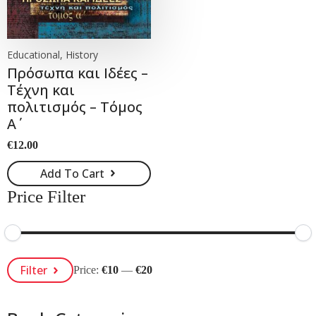
Educational, History
Πρόσωπα και Ιδέες –
Τέχνη και
πολιτισμός – Τόμος
Α΄
€
12.00
Add To Cart
Price Filter
Min
Max
Filter
Price:
€10
—
€20
Price
Price