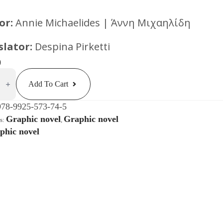
or:
Annie Michaelides | Άννη Μιχαηλίδη
slator:
Despina Pirketti
0
Add To Cart
rdinary
ure
978-9925-573-74-5
ευτη
Graphic novel
Graphic novel
es:
,
τεια
phic novel
ty