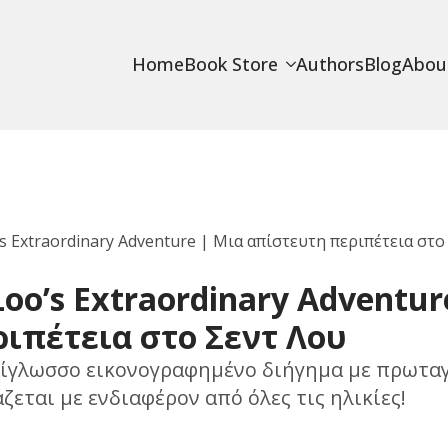
Home
Book Store
Authors
Blog
Abou
’s Extraordinary Adventure | Μια απίστευτη περιπέτεια στο
Loo’s Extraordinary Adventu
ιπέτεια στο Σεντ Λου
δίγλωσσο εικονογραφημένο διήγημα με πρωταγ
ζεται με ενδιαφέρον από όλες τις ηλικίες!