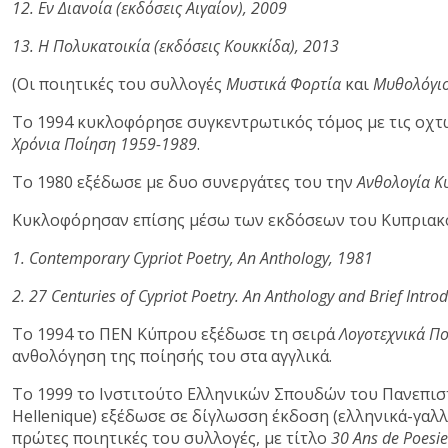
12. Εν Διανοία (εκδόσεις Αιγαίον), 2009
13. Η Πολυκατοικία (εκδόσεις Κουκκίδα), 2013
(Οι ποιητικές του συλλογές
Μυστικά Φορτία
και
Μυθολόγι
Το 1994 κυκλοφόρησε συγκεντρωτικός τόμος με τις οχτώ
Χρόνια Ποίηση 1959-1989
.
Το 1980 εξέδωσε με δυο συνεργάτες του την
Ανθολογία Κ
Κυκλοφόρησαν επίσης μέσω των εκδόσεων του Κυπριακο
1. Contemporary Cypriot Poetry, An Anthology, 1981
2. 27 Centuries of Cypriot Poetry. An Anthology and Brief Introd
Το 1994 το ΠΕΝ Κύπρου εξέδωσε τη σειρά
Λογοτεχνικά Π
ανθολόγηση της ποίησής του στα αγγλικά.
Το 1999 το Ινστιτούτο Ελληνικών Σπουδών του Πανεπιστη
Hellenique) εξέδωσε σε δίγλωσση έκδοση (ελληνικά-γαλλ
πρώτες ποιητικές του συλλογές, με τίτλο
30 Ans de Poesi