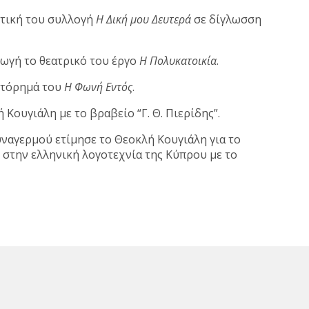
ητική του συλλογή
Η Δική μου Δευτερά
σε δίγλωσση
γωγή το θεατρικό του έργο
Η Πολυκατοικία
.
ιστόρημά του
Η Φωνή Εντός
.
ουγιάλη με το βραβείο “Γ. Θ. Πιερίδης”.
ναγερμού ετίμησε το Θεοκλή Κουγιάλη για το
 στην ελληνική λογοτεχνία της Κύπρου με το