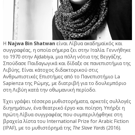
Η
Najwa Bin Shatwan
είναι Λίβυα ακαδημαϊκός και
συγγραφέας, η οποία σήμερα ζει στην Ιταλία. Γεννήθηκε
το 1970 στην Ajdabiya, μια πόλη νότια της Βεγγάζης.
Σπούδασε Παιδαγωγικά και δίδαξε σε πανεπιστήμια της
Λιβύης. Είναι κάτοχος διδακτορικού στις
Ανθρωπιστικές Επιστήμες από το Πανεπιστήμιο La
Sapienza της Ρώμης, με διατριβή για το δουλεμπόριο
στη Λιβύη κατά την οθωμανική περίοδο.
Έχει γράψει τέσσερα μυθιστορήματα, αρκετές συλλογές
διηγημάτων, ένα θεατρικό έργο και ποίηση. Υπήρξε η
πρώτη Λίβυα συγγραφέας που συμπεριλήφθηκε στη
βραχεία λίστα του International Prize for Arabic Fiction
(IPAF), με το μυθιστόρημά της
The Slave Yards
(2016).