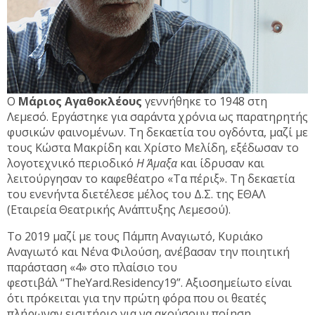
Ο
Μάριος Αγαθοκλέους
γεννήθηκε το 1948 στη
Λεμεσό. Εργάστηκε για σαράντα χρόνια ως παρατηρητής
φυσικών φαινομένων. Τη δεκαετία του ογδόντα, μαζί με
τους Κώστα Μακρίδη και Χρίστο Μελίδη, εξέδωσαν το
λογοτεχνικό περιοδικό
Η Άμαξα
και ίδρυσαν και
λειτούργησαν το καφεθέατρο «Τα πέριξ». Τη δεκαετία
του ενενήντα διετέλεσε μέλος του Δ.Σ. της ΕΘΑΛ
(Εταιρεία Θεατρικής Ανάπτυξης Λεμεσού).
Το 2019 μαζί με τους Πάμπη Αναγιωτό, Κυριάκο
Αναγιωτό και Νένα Φιλούση, ανέβασαν την ποιητική
παράσταση «4» στο πλαίσιο του
φεστιβάλ “ΤheYard.Residency19”. Αξιοσημείωτο είναι
ότι πρόκειται για την πρώτη φόρα που οι θεατές
πλήρωναν εισιτήριο για να ακούσουν ποίηση.