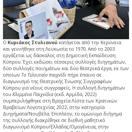
Ο
Κυριάκος Στυλιανού
κατάγεται από την Κερύνεια
και γεννήθηκε στη Λευκωσία το 1970. Από το 2003
εργάζεται ως δάσκαλος στη Δημοτική Εκπαίδευση
Κύπρου. Έχει εκδώσει τέσσερις συλλογές διηγημάτων,
δύο συλλογές ποιημάτων και δύο θεατρικά έργα, εκ των
οποίων
Το
Τελευταίο παιχνίδι
πήρε έπαινο σε
διαγωνισμό της Θεατρικής Ένωσης Συγγραφέων
Κύπρου για νέους συγγραφείς. Η συλλογή διηγημάτων
του
Κλεμμένα Παιχνίδια
(εκδ. Αρμίδα, 2022)
συμπεριλήφθηκε στη Βραχεία Λίστα των Κρατικών
Βραβείων Λογοτεχνίας 2022, στην κατηγορία
Διηγήματα/Νουβέλα. Επιπλέον, το ομώνυμο διήγημα
της συλλογής διακρίθηκε σε διεθνή μαθητικό
διαγωνισμό Κύπρου/Ελλάδας/Ομογένειας στην