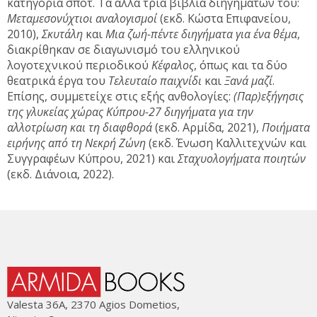
κατηγορία σποτ. Τα άλλα τρία βιβλία διηγημάτων του:
Μεταμεσονύχτιοι αναλογισμοί
(εκδ. Κώστα Επιφανείου,
2010),
Σκυτάλη
και
Μια ζωή-πέντε διηγήματα για ένα θέμα
,
διακρίθηκαν σε διαγωνισμό του ελληνικού
λογοτεχνικού περιοδικού
Κέφαλος
, όπως και τα δύο
θεατρικά έργα του
Τελευταίο παιχνίδι
και
Ξανά μαζί
.
Επίσης, συμμετείχε στις εξής ανθολογίες:
(Παρ)εξήγησις
της γλυκείας χώρας Κύπρου-27 διηγήματα για την
αλλοτρίωση και τη διαφθορά
(εκδ. Αρμίδα, 2021),
Ποιήματα
ειρήνης από τη Νεκρή Ζώνη
(εκδ. Ένωση Καλλιτεχνών και
Συγγραφέων Κύπρου, 2021) και
Σταχυολογήματα ποιητών
(εκδ. Διάνοια, 2022).
Valesta 36Α, 2370 Agios Dometios,